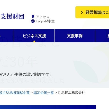
経営相談はこ
アクセス
/
English
中文
ト
ビジネス支援
支援事例
皆さんが主役の認定制度です。
横浜型地域貢献企業
>
認定企業一覧
> 丸忠建工株式会社