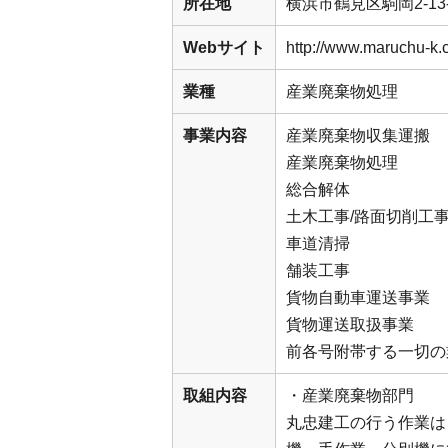
所在地
横浜市鶴見区駒岡2-13-
Webサイト
http://www.maruchu-k
業種
産業廃棄物処理
事業内容
産業廃棄物収集運搬
産業廃棄物処理
総合解体
土木工事/路面切削工事
車道清掃
舗装工事
貨物自動車運送事業
貨物運送取扱事業
前各号附帯する一切の
取組内容
・産業廃棄物部門
丸忠建工の行う作業は