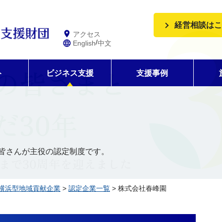
経営相談はこ
アクセス
/
English
中文
ト
ビジネス支援
支援事例
皆さんが主役の認定制度です。
横浜型地域貢献企業
>
認定企業一覧
> 株式会社春峰園