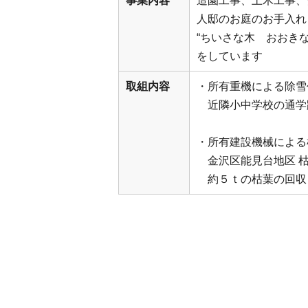
事業内容
造園工事、土木工事、
人邸のお庭のお手入れ
“ちいさな木 おおき
をしています
取組内容
・所有重機による除雪
近隣小中学校の通学
・所有建設機械による
金沢区能見台地区 枯葉
約５ｔの枯葉の回収