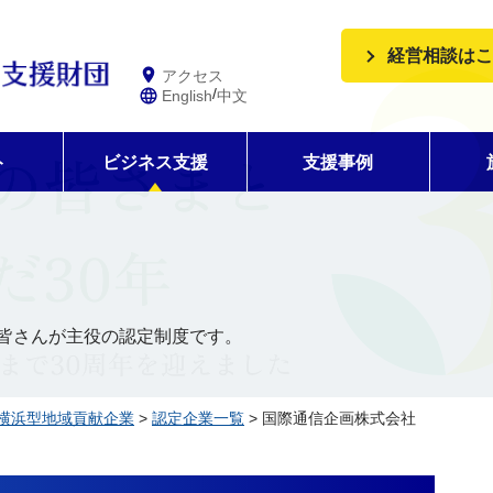
経営相談はこ
アクセス
/
English
中文
ト
ビジネス支援
支援事例
皆さんが主役の認定制度です。
横浜型地域貢献企業
>
認定企業一覧
> 国際通信企画株式会社