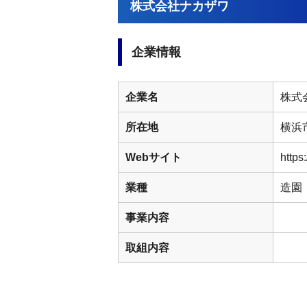
株式会社ナカザワ
企業情報
企業名
株式
所在地
横浜
Webサイト
https
業種
造園
事業内容
取組内容