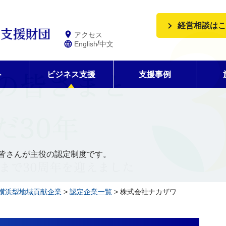
経営相談はこ
アクセス
/
English
中文
ト
ビジネス支援
支援事例
皆さんが主役の認定制度です。
横浜型地域貢献企業
>
認定企業一覧
> 株式会社ナカザワ