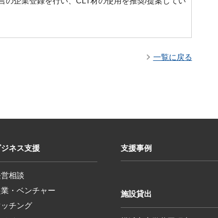
言の企業登録を行い、CLT材の使用を推奨/提案してい
一覧に戻る
ビジネス支援
支援事例
経営相談
起業・ベンチャー
施設貸出
マッチング