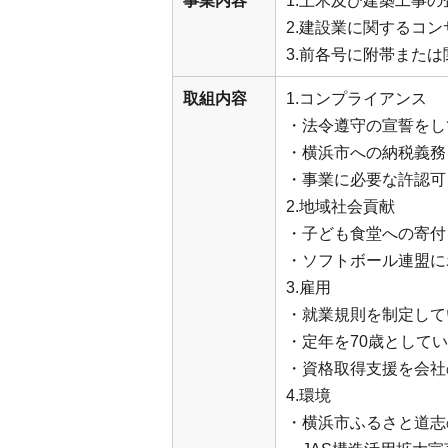
事業内容
1.土木及び建築工事
2.建設業に関するコ
3.前各号に附帯また
取組内容
1.コンプライアンス
・法令遵守の宣誓をし
・横浜市への納税義務
・事業に必要な許認可
2.地域社会貢献
・子ども食堂への寄付
・ソフトボール連盟に
3.雇用
・就業規則を制定して
・定年を70歳として
・資格取得支援を会社
4.環境
・横浜市ふるさと道志