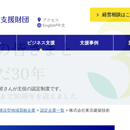
経営相談はこ
アクセス
/
English
中文
ト
ビジネス支援
支援事例
皆さんが主役の認定制度です。
横浜型地域貢献企業
>
認定企業一覧
> 株式会社東京建築技術