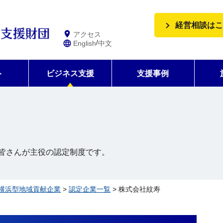
経営相談はこ
アクセス
/
English
中文
ト
ビジネス支援
支援事例
皆さんが主役の認定制度です。
横浜型地域貢献企業
>
認定企業一覧
> 株式会社紋寿