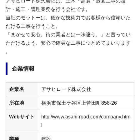
アサヒロード株式会社は、土木・舗装・造園工事の設
計・施工・管理業務を行う会社です。
当社のモットーは、確かな技術力でお客様から信頼いた
だける工事を行うこと。
「まかせて安心。街の業者とは一味違う。」と言ってい
ただけるよう、安心で確実な工事につとめてまいります
。
企業情報
企業名
アサヒロード株式会社
所在地
横浜市保土ケ谷区上菅田町858-26
Webサイト
http://www.asahi-road.com/company.htm
l
業種
建設