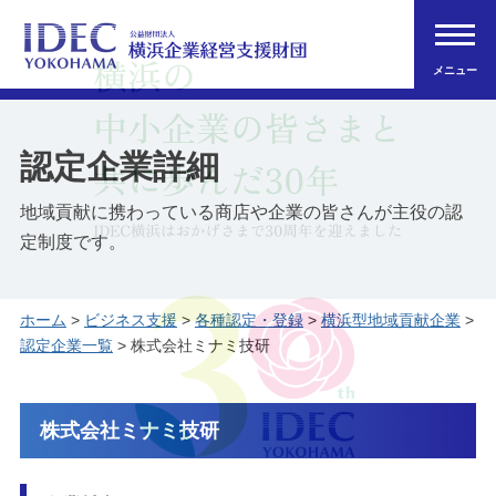
メニュー
認定企業詳細
地域貢献に携わっている商店や企業の皆さんが主役の認
定制度です。
ホーム
>
ビジネス支援
>
各種認定・登録
>
横浜型地域貢献企業
>
認定企業一覧
> 株式会社ミナミ技研
株式会社ミナミ技研