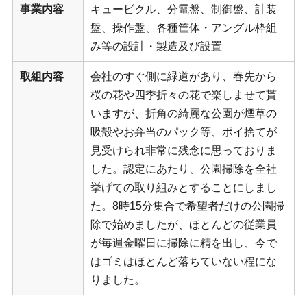
事業内容
キュービクル、分電盤、制御盤、計装
盤、操作盤、各種筐体・アングル枠組
み等の設計・製造及び設置
取組内容
会社のすぐ側に緑道があり、春先から
桜の花や四季折々の花で楽しませて貰
いますが、折角の綺麗な公園が煙草の
吸殻やお弁当のパック等、ポイ捨てが
見受けられ非常に残念に思っておりま
した。認定にあたり、公園掃除を全社
挙げての取り組みとすることにしまし
た。8時15分集合で希望者だけの公園掃
除で始めましたが、ほとんどの従業員
が毎週金曜日に掃除に精を出し、今で
はゴミはほとんど落ちていない程にな
りました。