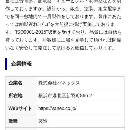
当社は分電盤、配電盤・キュービクル・制御盤などを製
作しておりますが、設計から、鈑金、塗装、組立配線ま
でを同一敷地内で一貫製作をしております。製作にあた
っては納期遅れ”ゼロ”を大前提に掲げ実施しておりま
す。”ISO9001-2015”認定を受けており、品質には自信を
持っております。お客様に工場を見学して頂ければ間違
いなく安心して発注して頂けると確信しております。
企業情報
企業名
株式会社バネックス
所在地
横浜市港北区新羽町866-2
Webサイト
https://vanex.co.jp/
業種
製造