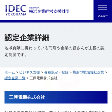
メニュー
認定企業詳細
地域貢献に携わっている商店や企業の皆さんが主役の認
定制度です。
ホーム
>
ビジネス支援
>
各種認定・登録
>
横浜型地域貢献企業
>
認定企業一覧
> 三興電機株式会社
三興電機株式会社