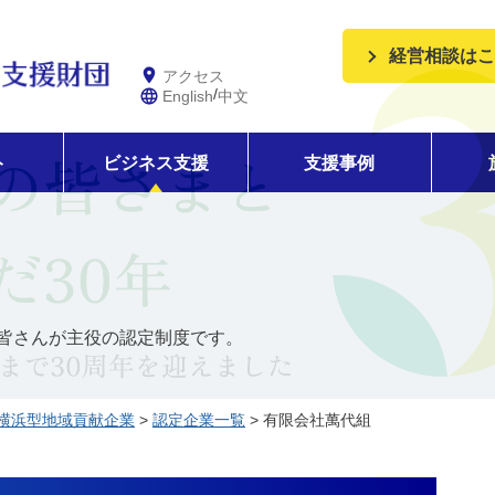
経営相談はこ
アクセス
/
English
中文
ト
ビジネス支援
支援事例
皆さんが主役の認定制度です。
横浜型地域貢献企業
>
認定企業一覧
> 有限会社萬代組