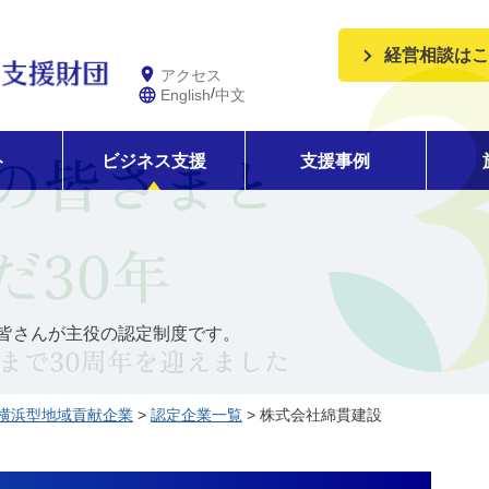
経営相談はこ
アクセス
/
English
中文
ト
ビジネス支援
支援事例
皆さんが主役の認定制度です。
横浜型地域貢献企業
>
認定企業一覧
> 株式会社綿貫建設