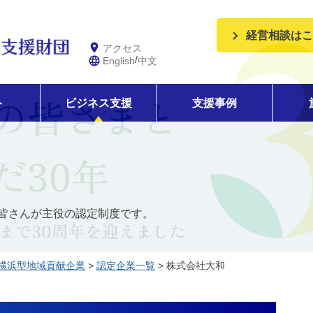
経営相談はこ
アクセス
/
English
中文
ト
ビジネス支援
支援事例
皆さんが主役の認定制度です。
横浜型地域貢献企業
>
認定企業一覧
> 株式会社大和