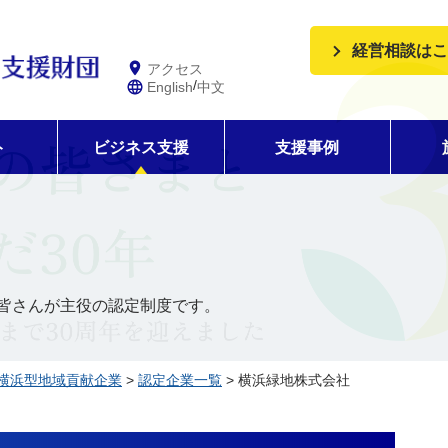
経営相談はこ
アクセス
/
English
中文
ト
ビジネス支援
支援事例
皆さんが主役の認定制度です。
横浜型地域貢献企業
>
認定企業一覧
> 横浜緑地株式会社