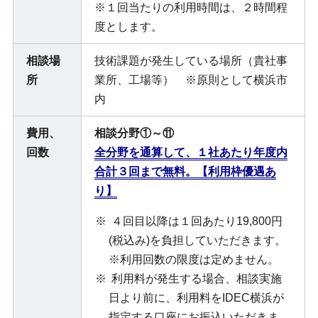
※１回当たりの利用時間は、２時間程
度とします。
相談場
技術課題が発生している場所（貴社事
所
業所、工場等） ※原則として横浜市
内
費用、
相談分野①～⑪
回数
全分野を通算して、１社あたり年度内
合計３回まで無料。【利用枠優遇あ
り】
４回目以降は１回あたり19,800円
(税込み)を負担していただきます。
※利用回数の限度は定めません。
利用料が発生する場合、相談実施
日より前に、利用料をIDEC横浜が
指定する口座にお振込いただきま