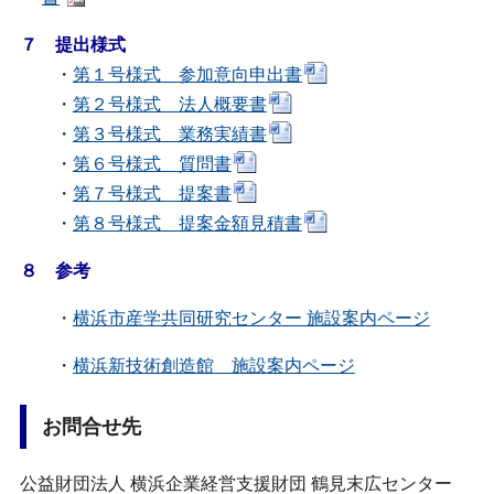
７ 提出様式
・
第１号様式 参加意向申出書
・
第２号様式 法人概要書
・
第３号様式 業務実績書
・
第６号様式 質問書
・
第７号様式 提案書
・
第８号様式 提案金額見積書
８ 参考
・
横浜市産学共同研究センター 施設案内ページ
・
横浜新技術創造館 施設案内ページ
お問合せ先
公益財団法人 横浜企業経営支援財団 鶴見末広センター