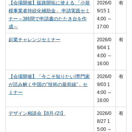
【会場開催】販路開拓に使える 「小規
2026/0
有
模事業者持続化補助金」 申請実践セミ
9/15 1
ナー～3時間で申請書のたたき台を作
4:00 ～
成～
17:00
起業チャレンジセミナー
2026/0
有
9/04 1
4:00 ～
16:00
【会場開催】「今こそ知りたい!専門家
2026/0
有
が読み解く中国の"技術の最前線"」セ
9/03 1
ミナー
4:00 ～
16:00
デザイン相談会【8月-(2)】
2026/0
有
8/27 1
5:00 ～