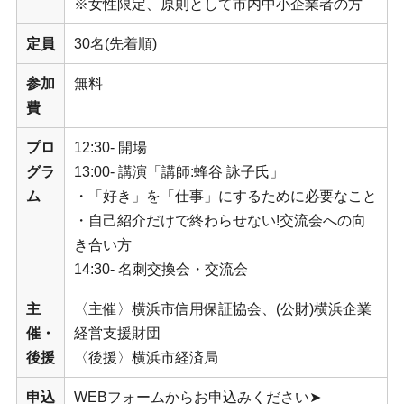
※女性限定、原則として市内中小企業者の方
定員
30名(先着順)
参加
無料
費
プロ
12:30- 開場
グラ
13:00- 講演「講師:蜂谷 詠子氏」
ム
・「好き」を「仕事」にするために必要なこと
・自己紹介だけで終わらせない!交流会への向
き合い方
14:30- 名刺交換会・交流会
主
〈主催〉横浜市信用保証協会、(公財)横浜企業
催・
経営支援財団
後援
〈後援〉横浜市経済局
申込
WEBフォームからお申込みください➤