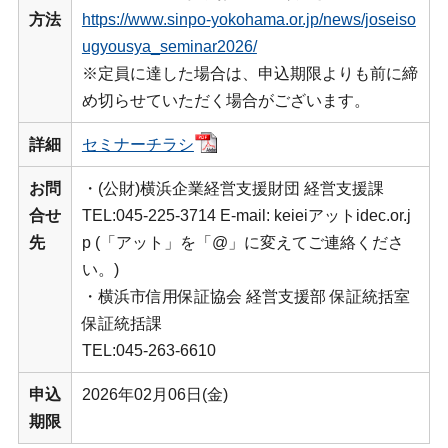
方法
https://www.sinpo-yokohama.or.jp/news/joseiso
ugyousya_seminar2026/
※定員に達した場合は、申込期限よりも前に締
め切らせていただく場合がございます。
詳細
セミナーチラシ
お問
・(公財)横浜企業経営支援財団 経営支援課
合せ
TEL:045-225-3714 E-mail: keieiアットidec.or.j
先
p (「アット」を「@」に変えてご連絡くださ
い。)
・横浜市信用保証協会 経営支援部 保証統括室
保証統括課
TEL:045-263-6610
申込
2026年02月06日(金)
期限