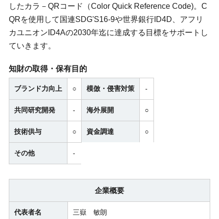
したカラ－QRコード（Color Quick Reference Code)。C
QRを使用して国連SDG'S16-9や世界銀行ID4D、アフリ
カユニオンID4Aの2030年迄に達成する目標をサポートし
ていきます。
知財の取得・保有目的
ブランド力向上
○
模倣・侵害対策
-
共同研究開発
-
海外展開
○
技術供与
○
資金調達
○
その他
-
企業概要
代表者名
三嶽 敏朗