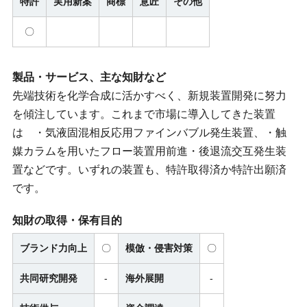
特許
実用新案
商標
意匠
その他
〇
製品・サービス、主な知財など
先端技術を化学合成に活かすべく、新規装置開発に努力
を傾注しています。これまで市場に導入してきた装置
は ・気液固混相反応用ファインバブル発生装置、・触
媒カラムを用いたフロー装置用前進・後退流交互発生装
置などです。いずれの装置も、特許取得済か特許出願済
です。
知財の取得・保有目的
ブランド力向上
〇
模倣・侵害対策
〇
共同研究開発
-
海外展開
-