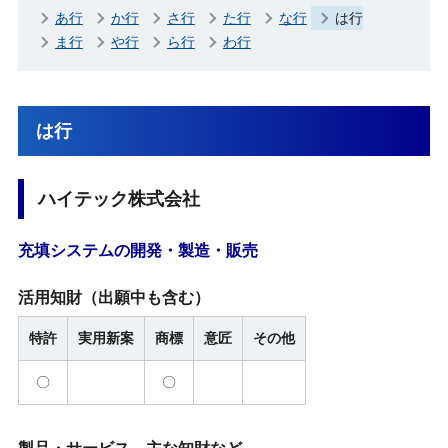
あ行
か行
さ行
た行
な行
は行
ま行
や行
ら行
わ行
は行
ハイテック株式会社
充填システムの開発・製造・販売
活用知財
（出願中も含む）
特許
実用新案
商標
意匠
その他
〇
〇