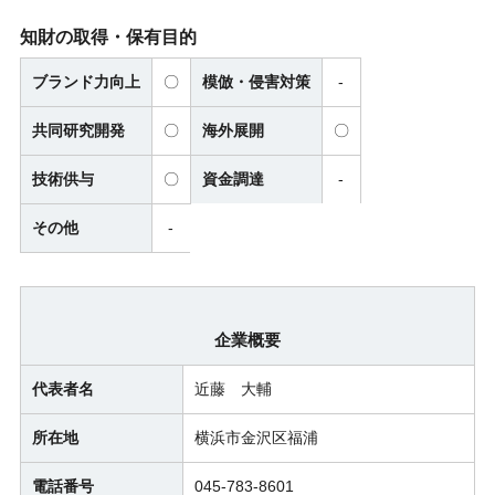
知財の取得・保有目的
ブランド力向上
〇
模倣・侵害対策
-
共同研究開発
〇
海外展開
〇
技術供与
〇
資金調達
-
その他
-
企業概要
代表者名
近藤 大輔
所在地
横浜市金沢区福浦
電話番号
045-783-8601