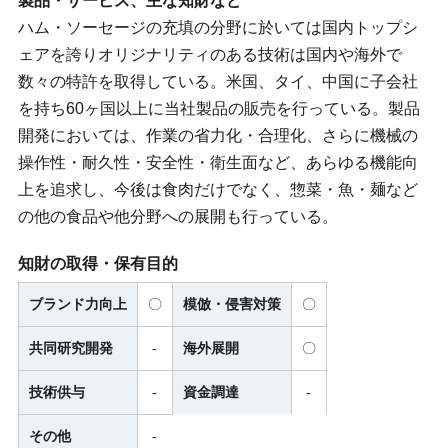
製品・サービス、主な知財など
ハム・ソーセージの充填の分野に於いては国内トップシ
ェアを誇りオリジナリティのある技術は国内や海外で
数々の特許を取得している。米国、タイ、中国に子会社
を持ち60ヶ国以上に当社製品の販売を行っている。製品
開発においては、作業の省力化・合理化、さらに機械の
操作性・耐久性・安全性・衛生面など、あらゆる機能向
上を追求し、今後は食肉だけでなく、惣菜・魚・麺など
の他の食品や他分野への展開も行っている。
知財の取得・保有目的
ブランド力向上
〇
模倣・侵害対策
〇
共同研究開発
-
海外展開
〇
技術供与
-
資金調達
-
その他
-