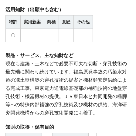
活用知財
（出願中も含む）
特許
実用新案
商標
意匠
その他
〇
製品・サービス、主な知財など
現在も建築・土木などで必要不可欠な切断・穿孔技術の
最先端に関わり続けています。福島原発事故の汚染水対
策の凍土壁構築の穿孔技術の提案と機材類安定供給によ
る完成工事。東京電力送電線基礎部の補強技術の地盤穿
孔技術・機器機材の提供。ＪＲ東日本と共同開発の橋脚
等への特殊内部補強の穿孔技術及び機材の供給。海洋研
究開発機構からの穿孔技術開発にも着手。
知財の取得・保有目的