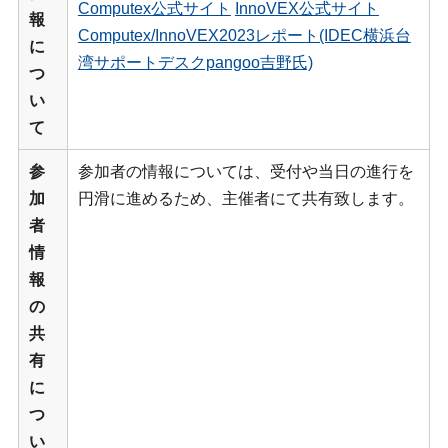
Computex公式サイト
InnoVEX公式サイト
報
Computex/InnoVEX2023レポート(IDEC横浜台
に
湾サポートデスクpangoo吉野氏)
つ
い
て
参
参加者の情報については、受付や当日の進行を
加
円滑に進めるため、主催者にて共有致します。
者
情
報
の
共
有
に
つ
い