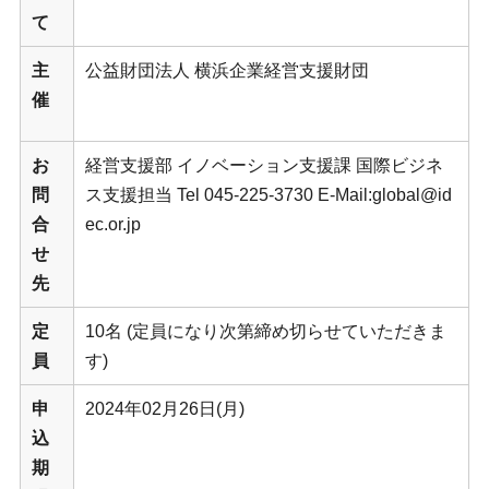
て
主
公益財団法人 横浜企業経営支援財団
催
お
経営支援部 イノベーション支援課 国際ビジネ
問
ス支援担当 Tel 045-225-3730 E-Mail:global@id
合
ec.or.jp
せ
先
定
10名 (定員になり次第締め切らせていただきま
員
す)
申
2024年02月26日(月)
込
期