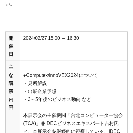
い。
開
2024/02/27 15:00 ～ 16:30
催
日
主
な
●Computex/InnoVEX2024について
講
・見所解説
演
・出展企業予想
内
・3～5年後のビジネス動向 など
容
本展示会の主催機関「台北コンピューター協会
(TCA)」兼IDECビジネスエキスパート吉村氏
と、本展示会を継続的に視察している、IDEC