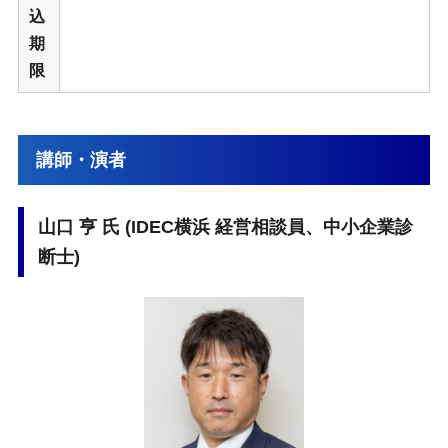
込
期
限
講師・演者
山口 亨 氏 (IDEC横浜 経営相談員、中小企業診
断士)