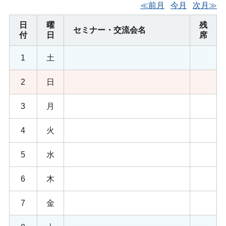
≪前月
今月
次月≫
日
曜
残
セミナー・交流会名
付
日
席
1
土
2
日
3
月
4
火
5
水
6
木
7
金