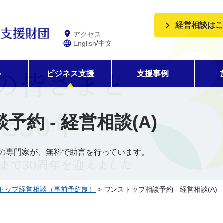
経営相談はこ
アクセス
/
English
中文
ト
ビジネス支援
支援事例
約 - 経営相談(A)
の専門家が、無料で助言を行っています。
トップ経営相談（事前予約制）
> ワンストップ相談予約 - 経営相談(A)