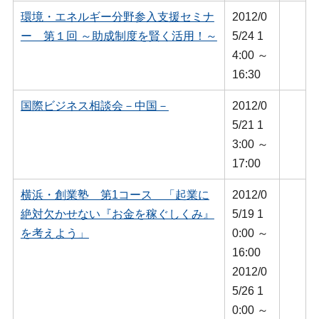
環境・エネルギー分野参入支援セミナ
2012/0
ー 第１回 ～助成制度を賢く活用！～
5/24 1
4:00 ～
16:30
国際ビジネス相談会－中国－
2012/0
5/21 1
3:00 ～
17:00
横浜・創業塾 第1コース 「起業に
2012/0
絶対欠かせない『お金を稼ぐしくみ』
5/19 1
を考えよう」
0:00 ～
16:00
2012/0
5/26 1
0:00 ～